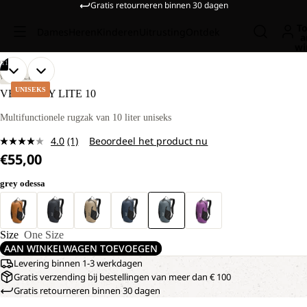
Gratis retourneren binnen 30 dagen
To
Dames
Heren
Kinderen
Uitrusting
Ontdek
a
wi
/
11
AFBEELDING
AFBEELDING
AFBEELDING
AFBEELDING
AFBEELDING
AFBEELDING
AFBEELDING
AFBEELDING
AFBEELDING
AFBEELDING
AFBEELDING
WANDELEN
OPENEN
OPENEN
OPENEN
OPENEN
OPENEN
OPENEN
OPENEN
OPENEN
OPENEN
OPENEN
OPENEN
UNISEKS
VELOCITY LITE 10
IN
IN
IN
IN
IN
IN
IN
IN
IN
IN
IN
VOLLEDIG
VOLLEDIG
VOLLEDIG
VOLLEDIG
VOLLEDIG
VOLLEDIG
VOLLEDIG
VOLLEDIG
VOLLEDIG
VOLLEDIG
VOLLEDIG
Multifunctionele rugzak van 10 liter uniseks
SCHERM
SCHERM
SCHERM
SCHERM
SCHERM
SCHERM
SCHERM
SCHERM
SCHERM
SCHERM
SCHERM
4.0
(1)
Beoordeel het product nu
Lees
€55,00
1
beoordeling.
Dezelfde
grey odessa
paginalink.
Size
One Size
AAN WINKELWAGEN TOEVOEGEN
Levering binnen 1-3 werkdagen
Gratis verzending bij bestellingen van meer dan € 100
Gratis retourneren binnen 30 dagen