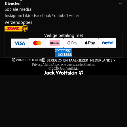
Diensten
Sociale media
Instagram
Tiktok
Facebook
Youtube
Twitter
Verzendopties
Veilige betaling met
WINKELZOEKER
BE
REGIO- EN TAALKIEZER
|
NEDERLANDS
Privacy
Afdruk
Algemene voorwaarden
Cookies
© 2026
Jack Wolfskin