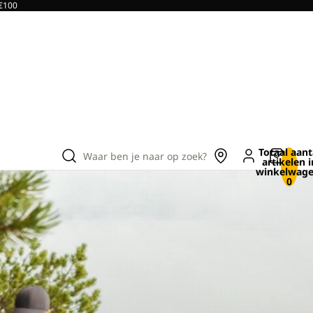
 €100
Totaal aant
Waar ben je naar op zoek?
artikelen i
winkelwage
0