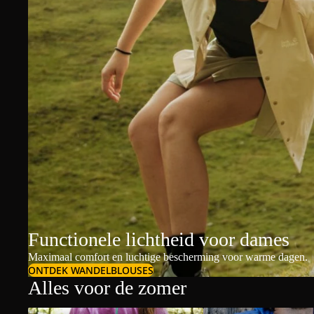
Functionele lichtheid voor dames
Maximaal comfort en luchtige bescherming voor warme dagen.
ONTDEK WANDELBLOUSES
Alles voor de zomer
Dames t-shirts & polo's
Heren t-shirts & polo's