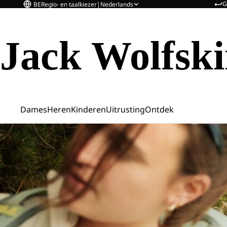
G
BE
Regio- en taalkiezer
|
Nederlands
Jack Wolfsk
Dames
Heren
Kinderen
Uitrusting
Ontdek