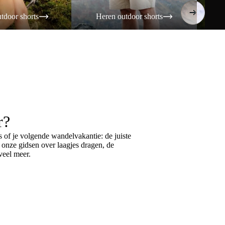
tdoor shorts
Heren outdoor shorts
Da
r?
 of je volgende wandelvakantie: de juiste
k onze gidsen over
laagjes dragen
, de
eel meer.