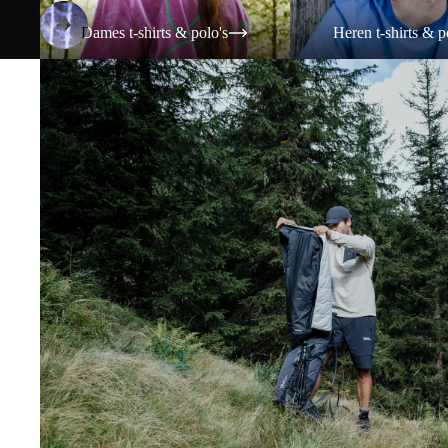
Dames t-shirts & polo's
Heren t-shirts & p