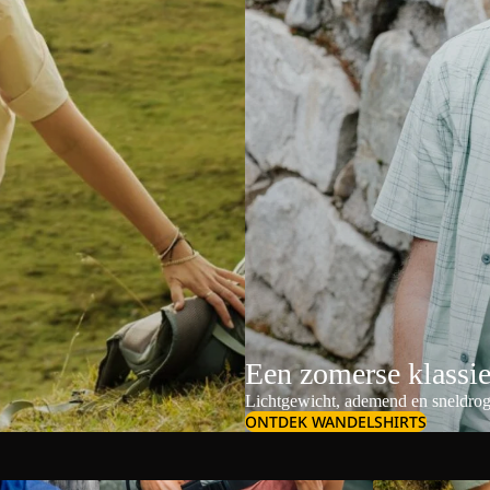
Een zomerse klassi
Lichtgewicht, ademend en sneldrog
ONTDEK WANDELSHIRTS
Schoudertassen & crossbodybags
Dames outdoor s