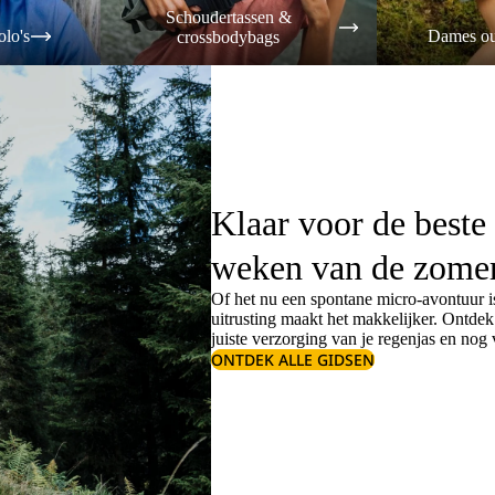
Schoudertassen &
olo's
Dames ou
crossbodybags
Klaar voor de beste
weken van de zome
Of het nu een spontane micro-avontuur is
uitrusting maakt het makkelijker. Ontde
juiste
verzorging van je regenjas
en nog v
ONTDEK ALLE GIDSEN