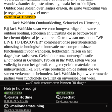
wandelvakantie: de juiste uitrusting maakt het makkelijker.
Ontdek onze gidsen over
laagjes dragen
, de juiste
verzorging van
je regenjas
en nog veel meer.
ONTDEK ALLE GIDSEN
Jack Wolfskin Outdoorkleding, Schoeisel en Uitrusting
Bij Jack Wolfskin staan we voor hoogwaardige, duurzame
outdoor kleding, schoenen en uitrusting die je betrouwbaar
beschermt tijdens al je avonturen. Getrouw aan ons motto "WE
LIVE TO DISCOVER" combineert onze prestatiegerichte
uitrusting technologische innovatie met compromisloze
functionaliteit voor wandelen, trektochten, reizen en het
dagelijkse stadsleven. Geleid door onze ontwerpfilosofie
Engineered in Germany, Proven in the Wild
, zetten we ons
volledig in voor het gebruik van gerecyclede materialen en
milieuvriendelijke, PFC-vrije productie om de natuur die we
samen verkennen te behouden. Jack Wolfskin is jouw vertrouwde
partner voor functionele kwaliteit en onvoorspelbaar weer.
Gratis retourneren binnen 30 dagen
Heb je hulp nodig?
09:00 - 17:00
00:00 - 24:00
Gratis Hotline
Livechat
00800 - 965 375 46
Begin een gesprek
E-mailondersteuning
Reacties binnen 48 uur