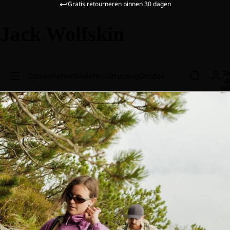
Gratis retourneren binnen 30 dagen
Jack Wolfskin
To
Dames
Heren
Kinderen
Uitrusting
Ontdek
a
wi