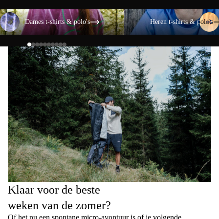
Dames t-shirts & polo's
Heren t-shirts & polo's
Dames t-shirts & polo's
Heren t-shirts & polo's
Klaar voor de beste
weken van de zomer?
Of het nu een spontane micro-avontuur is of je volgende