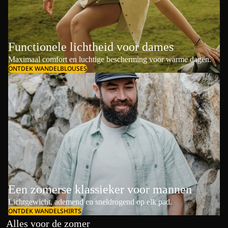
Functionele lichtheid voor dames
Maximaal comfort en luchtige bescherming voor warme dagen.
ONTDEK WANDELBLOUSES
Een zomerse klassieker voor mannen
Lichtgewicht, ademend en sneldrogend op elk pad.
ONTDEK WANDELSHIRTS
Alles voor de zomer