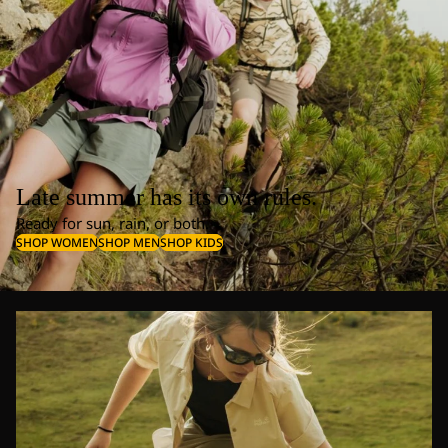
Late summer has its own rules.
Ready for sun, rain, or both.
SHOP WOMEN
SHOP MEN
SHOP KIDS