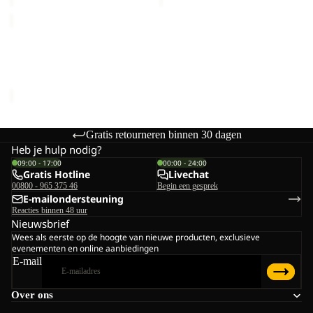
EVERQUEST
TEXAPORE
MID
EVERQUEST TEXAPORE
W
MID W
€150,00
Gratis retourneren binnen 30 dagen
Heb je hulp nodig?
09:00 - 17:00
00:00 - 24:00
Gratis Hotline
Livechat
00800 - 965 375 46
Begin een gesprek
E-mailondersteuning
Reacties binnen 48 uur
Nieuwsbrief
Wees als eerste op de hoogte van nieuwe producten, exclusieve
evenementen en online aanbiedingen
E-mail
Over ons