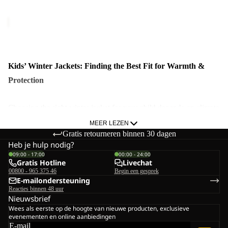
Prijs met korting
€60,00
K
Normale prijs
€120,00
Kids’ Winter Jackets: Finding the Best Fit for Warmth &
Protection
Choosing the right winter jacket for your child depends on climate
and personal preference. Some kids love jackets, others don’t - so
MEER LEZEN
Gratis retourneren binnen 30 dagen
finding the right balance of warmth, protection, and comfort is
Heb je hulp nodig?
key.
09:00 - 17:00
00:00 - 24:00
Gratis Hotline
Livechat
00800 - 965 375 46
Begin een gesprek
For Cold, Snowy Climates
E-mailondersteuning
If winter means freezing temperatures, wind, and snow, opt for an
Reacties binnen 48 uur
Nieuwsbrief
insulated, waterproof jacket with full coverage.
Wees als eerste op de hoogte van nieuwe producten, exclusieve
evenementen en online aanbiedingen
E-mail
Look For: