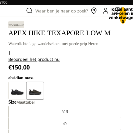
 €100
Totaal aant
Waar ben je naar op zoek?
artikelen i
winkelwage
0
WANDELEN
APEX HIKE TEXAPORE LOW M
Waterdichte lage wandelschoen met goede grip Heren
}
Beoordeel het product nu
€150,00
obsidian moss
Size
Maattabel
39.5
40