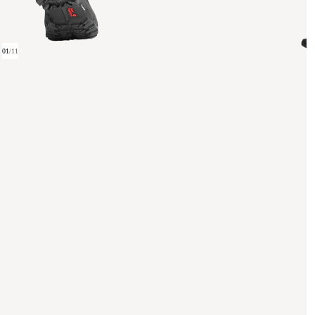
01
/
11