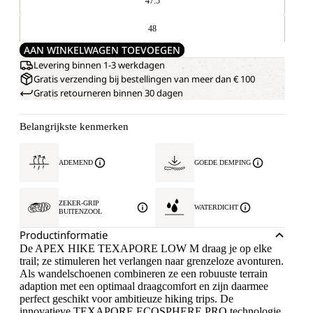
47.5
48
AAN WINKELWAGEN TOEVOEGEN
Levering binnen 1-3 werkdagen
Gratis verzending bij bestellingen van meer dan € 100
Gratis retourneren binnen 30 dagen
Belangrijkste kenmerken
ADEMEND
GOEDE DEMPING
ZEKER-GRIP
WATERDICHT
BUITENZOOL
Productinformatie
De APEX HIKE TEXAPORE LOW M draag je op elke
trail; ze stimuleren het verlangen naar grenzeloze avonturen.
Als wandelschoenen combineren ze een robuuste terrain
adaption met een optimaal draagcomfort en zijn daarmee
perfect geschikt voor ambitieuze hiking trips. De
innovatieve TEXAPORE ECOSPHERE PRO technologie