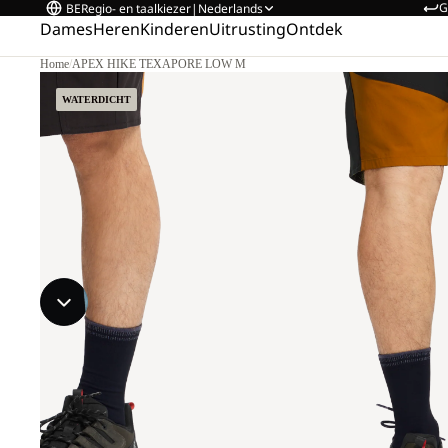
G
BE
Regio- en taalkiezer
|
Nederlands
Dames
Heren
Kinderen
Uitrusting
Ontdek
Home
/
APEX HIKE TEXAPORE LOW M
WATERDICHT