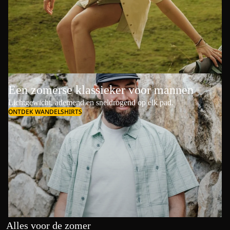
Een zomerse klassieker voor mannen
Lichtgewicht, ademend en sneldrogend op elk pad.
ONTDEK WANDELSHIRTS
Alles voor de zomer