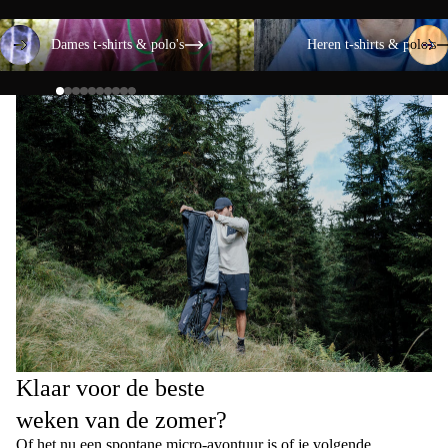
Dames t-shirts & polo's
Heren t-shirts & polo's
Dames t-shirts & polo's
Heren t-shirts & polo's
Klaar voor de beste
weken van de zomer?
Of het nu een spontane micro-avontuur is of je volgende