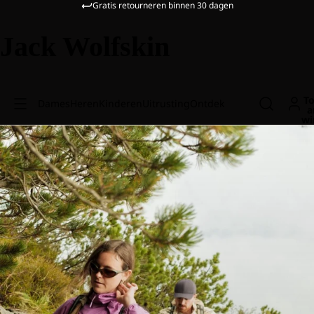
Gratis retourneren binnen 30 dagen
Jack Wolfskin
To
Dames
Heren
Kinderen
Uitrusting
Ontdek
a
wi