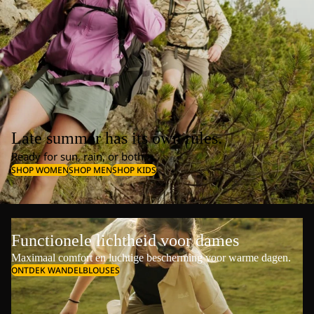
Late summer has its own rules.
Ready for sun, rain, or both.
SHOP WOMEN
SHOP MEN
SHOP KIDS
Functionele lichtheid voor dames
Maximaal comfort en luchtige bescherming voor warme dagen.
ONTDEK WANDELBLOUSES