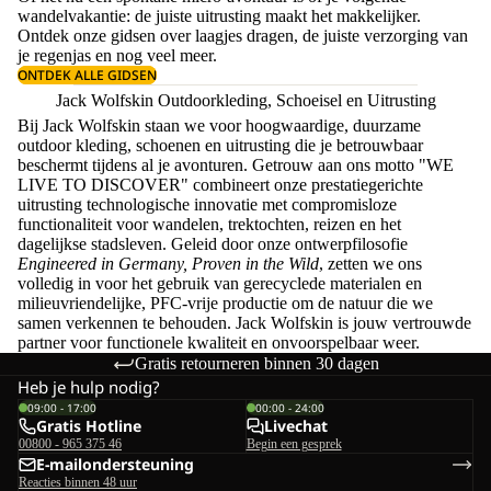
wandelvakantie: de juiste uitrusting maakt het makkelijker.
Ontdek onze gidsen over
laagjes dragen
, de juiste
verzorging van
je regenjas
en nog veel meer.
ONTDEK ALLE GIDSEN
Jack Wolfskin Outdoorkleding, Schoeisel en Uitrusting
Bij Jack Wolfskin staan we voor hoogwaardige, duurzame
outdoor kleding, schoenen en uitrusting die je betrouwbaar
beschermt tijdens al je avonturen. Getrouw aan ons motto "WE
LIVE TO DISCOVER" combineert onze prestatiegerichte
uitrusting technologische innovatie met compromisloze
functionaliteit voor wandelen, trektochten, reizen en het
dagelijkse stadsleven. Geleid door onze ontwerpfilosofie
Engineered in Germany, Proven in the Wild
, zetten we ons
volledig in voor het gebruik van gerecyclede materialen en
milieuvriendelijke, PFC-vrije productie om de natuur die we
samen verkennen te behouden. Jack Wolfskin is jouw vertrouwde
partner voor functionele kwaliteit en onvoorspelbaar weer.
Gratis retourneren binnen 30 dagen
Heb je hulp nodig?
09:00 - 17:00
00:00 - 24:00
Gratis Hotline
Livechat
00800 - 965 375 46
Begin een gesprek
E-mailondersteuning
Reacties binnen 48 uur