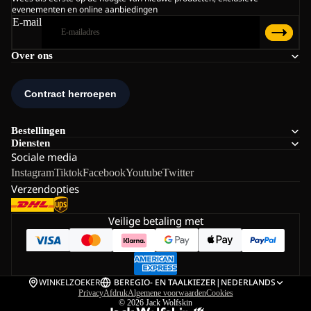
evenementen en online aanbiedingen
E-mail
Over ons
Bestellingen
Diensten
Sociale media
Instagram
Tiktok
Facebook
Youtube
Twitter
Verzendopties
Veilige betaling met
WINKELZOEKER
BE
REGIO- EN TAALKIEZER
|
NEDERLANDS
Privacy
Afdruk
Algemene voorwaarden
Cookies
© 2026
Jack Wolfskin