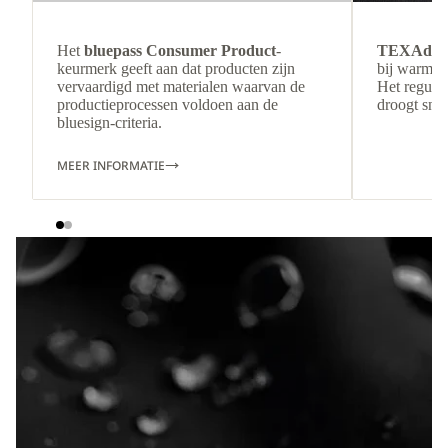
Het
bluepass Consumer Product
-
TEXAdri
keurmerk geeft aan dat producten zijn
bij warmer
vervaardigd met materialen waarvan de
Het regulee
productieprocessen voldoen aan de
droogt snel
bluesign-criteria.
MEER INFORMATIE