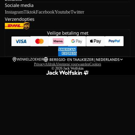
Sociale media
Instagram
Tiktok
Facebook
Youtube
Twitter
Verzendopties
Veilige betaling met
WINKELZOEKER
BE
REGIO- EN TAALKIEZER
|
NEDERLANDS
Privacy
Afdruk
Algemene voorwaarden
Cookies
© 2026
Jack Wolfskin