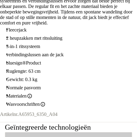
systeemrits en verbindingslussen ervoor zorgen dat beide perfect bij
elkaar passen. De regular fit en het zachte materiaal bieden je
onbeperkte bewegingsvrijheid. Tijdens een spontane wandeling door
de stad of op stille momenten in de natuur, dit jack biedt je effectief
comfort en pure vrijheid.
Fleecejack
2 heupzakken met ritssluiting
3-in-1 ritssysteem
verbindingslussen aan de jack
bluesign®Product
Ruglengte: 63 cm
Gewicht: 0.3 kg
Normale pasvorm
Materialen
Wasvoorschriften
Artikelnr.
A65953_6350_A04
Geïntegreerde technologieën