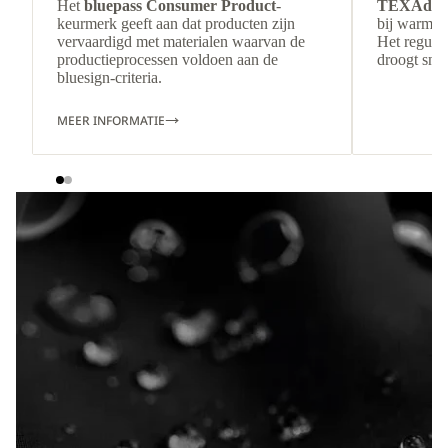
Het
bluepass Consumer Product
-
TEXAdri
keurmerk geeft aan dat producten zijn
bij warmer
vervaardigd met materialen waarvan de
Het regulee
productieprocessen voldoen aan de
droogt snel
bluesign-criteria.
MEER INFORMATIE