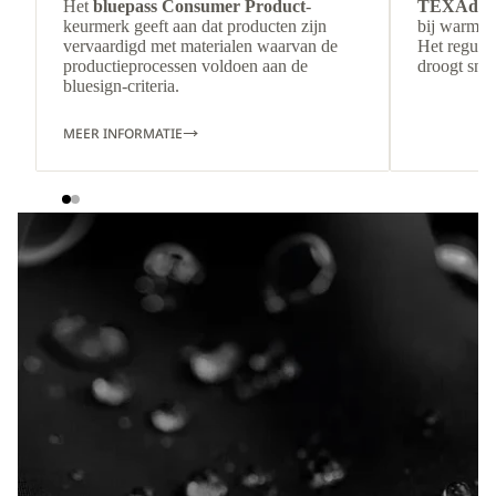
Het
bluepass Consumer Product
-
TEXAdri
keurmerk geeft aan dat producten zijn
bij warmer
vervaardigd met materialen waarvan de
Het regulee
productieprocessen voldoen aan de
droogt snel
bluesign-criteria.
MEER INFORMATIE