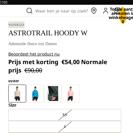
 €100
Totaal aant
Waar ben je naar op zoek?
artikelen i
winkelwage
0
WANDELEN
ASTROTRAIL HOODY W
Ademende fleece trui Dames
Beoordeel het product nu
Prijs met korting
€54,00
Normale
prijs
€90,00
oyster
Size
XS
S