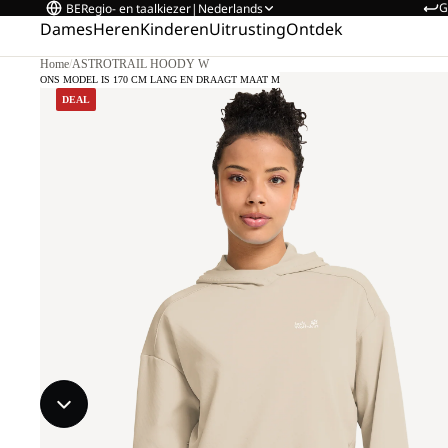
G
BE
Regio- en taalkiezer
|
Nederlands
Dames
Heren
Kinderen
Uitrusting
Ontdek
Home
/
ASTROTRAIL HOODY W
ONS MODEL IS 170 CM LANG EN DRAAGT MAAT M
DEAL