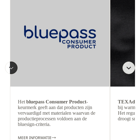
Het
bluepass Consumer Product
-
TEXAdri
keurmerk geeft aan dat producten zijn
bij warmer
vervaardigd met materialen waarvan de
Het regulee
productieprocessen voldoen aan de
droogt snel
bluesign-criteria.
MEER INFORMATIE