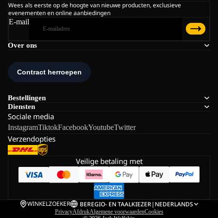
Wees als eerste op de hoogte van nieuwe producten, exclusieve
evenementen en online aanbiedingen
E-mail
Over ons
Bestellingen
Diensten
Sociale media
Instagram
Tiktok
Facebook
Youtube
Twitter
Verzendopties
Veilige betaling met
WINKELZOEKER
BE
REGIO- EN TAALKIEZER
|
NEDERLANDS
Privacy
Afdruk
Algemene voorwaarden
Cookies