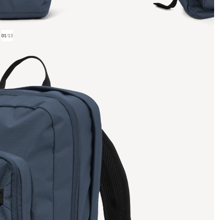
01
/
13