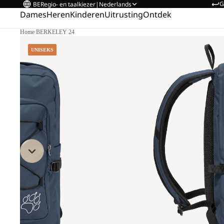
G
BE
Regio- en taalkiezer
|
Nederlands
Dames
Heren
Kinderen
Uitrusting
Ontdek
Home
/
BERKELEY 24
UNISEKS