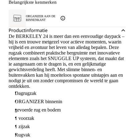
Belangrijkste kenmerken
ORGANIZER AAN DE
BINNENKANT
Productinformatie
De BERKELEY 24 is meer dan een eenvoudige daypack –
hij is een trouwe metgezel voor actieve momenten, waarin
vrijheid en avontuur het leven van alledag bepalen. Deze
rugzak combineert praktische bergruimte met innovatieve
elementen zoals het SNUGGLE UP systeem, dat maakt dat
ie aangenaam om te dragen is, en een gelijkmatige
gewichtsverdeling heeft. Met slimme binnen- en
buitenvakken kan hij moeiteloos spontane uitstapjes aan en
nodigt je uit om zonder compromissen de wereld te gaan
ontdekken.
Dagrugzak
ORGANIZER binnenin
gevoerde rug en bodem
1 voorzak
1 zijzak
Rugvak