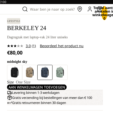
 €100
Totaal aant
Waar ben je naar op zoek?
artikelen i
winkelwage
0
LIFESTYLE
BERKELEY 24
Dagrugzak met laptop-vak 24 liter uniseks
3.0
(1)
Beoordeel het product nu
Lees
€80,00
1
beoordeling.
Dezelfde
midnight sky
paginalink.
Size
One Size
AAN WINKELWAGEN TOEVOEGEN
Levering binnen 1-3 werkdagen
Gratis verzending bij bestellingen van meer dan € 100
Gratis retourneren binnen 30 dagen