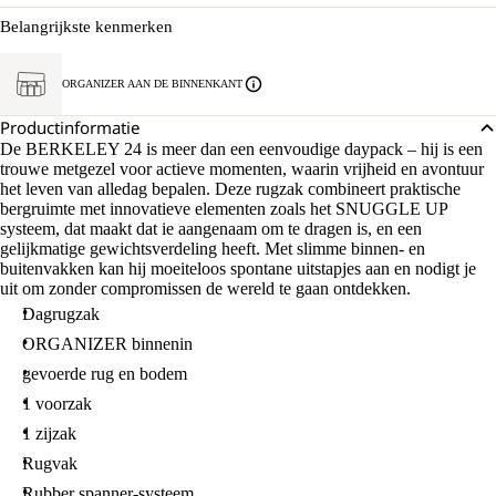
Belangrijkste kenmerken
ORGANIZER AAN DE BINNENKANT
Productinformatie
De BERKELEY 24 is meer dan een eenvoudige daypack – hij is een
trouwe metgezel voor actieve momenten, waarin vrijheid en avontuur
het leven van alledag bepalen. Deze rugzak combineert praktische
bergruimte met innovatieve elementen zoals het SNUGGLE UP
systeem, dat maakt dat ie aangenaam om te dragen is, en een
gelijkmatige gewichtsverdeling heeft. Met slimme binnen- en
buitenvakken kan hij moeiteloos spontane uitstapjes aan en nodigt je
uit om zonder compromissen de wereld te gaan ontdekken.
Dagrugzak
ORGANIZER binnenin
gevoerde rug en bodem
1 voorzak
1 zijzak
Rugvak
Rubber spanner-systeem