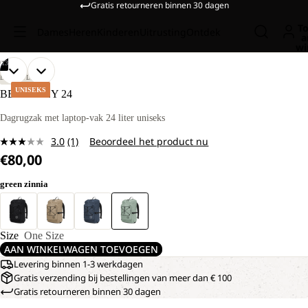
Gratis retourneren binnen 30 dagen
To
Dames
Heren
Kinderen
Uitrusting
Ontdek
a
wi
/
13
AFBEELDING
AFBEELDING
AFBEELDING
AFBEELDING
AFBEELDING
AFBEELDING
AFBEELDING
AFBEELDING
AFBEELDING
AFBEELDING
AFBEELDING
AFBEELDING
AFBEELDING
LIFESTYLE
OPENEN
OPENEN
OPENEN
OPENEN
OPENEN
OPENEN
OPENEN
OPENEN
OPENEN
OPENEN
OPENEN
OPENEN
OPENEN
UNISEKS
BERKELEY 24
IN
IN
IN
IN
IN
IN
IN
IN
IN
IN
IN
IN
IN
VOLLEDIG
VOLLEDIG
VOLLEDIG
VOLLEDIG
VOLLEDIG
VOLLEDIG
VOLLEDIG
VOLLEDIG
VOLLEDIG
VOLLEDIG
VOLLEDIG
VOLLEDIG
VOLLEDIG
Dagrugzak met laptop-vak 24 liter uniseks
SCHERM
SCHERM
SCHERM
SCHERM
SCHERM
SCHERM
SCHERM
SCHERM
SCHERM
SCHERM
SCHERM
SCHERM
SCHERM
3.0
(1)
Beoordeel het product nu
Lees
€80,00
1
beoordeling.
Dezelfde
green zinnia
paginalink.
Size
One Size
AAN WINKELWAGEN TOEVOEGEN
Levering binnen 1-3 werkdagen
Gratis verzending bij bestellingen van meer dan € 100
Gratis retourneren binnen 30 dagen