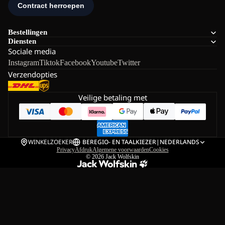
Bestellingen
Diensten
Sociale media
Instagram
Tiktok
Facebook
Youtube
Twitter
Verzendopties
Veilige betaling met
WINKELZOEKER
BE
REGIO- EN TAALKIEZER
|
NEDERLANDS
Privacy
Afdruk
Algemene voorwaarden
Cookies
© 2026
Jack Wolfskin