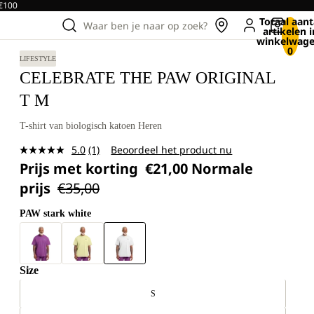
 €100
Totaal aant
Waar ben je naar op zoek?
artikelen i
winkelwage
0
LIFESTYLE
CELEBRATE THE PAW ORIGINAL
T M
T-shirt van biologisch katoen Heren
5.0
(1)
Beoordeel het product nu
Lees
Prijs met korting
€21,00
Normale
1
beoordeling.
prijs
€35,00
Dezelfde
paginalink.
PAW stark white
Size
S