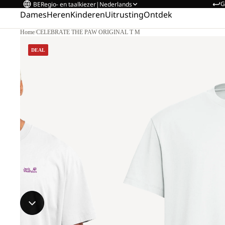
G
BE
Regio- en taalkiezer
|
Nederlands
Dames
Heren
Kinderen
Uitrusting
Ontdek
Home
/
CELEBRATE THE PAW ORIGINAL T M
DEAL