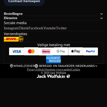
Bestellingen
Diensten
Sociale media
Instagram
Tiktok
Facebook
Youtube
Twitter
Verzendopties
Veilige betaling met
WINKELZOEKER
BE
REGIO- EN TAALKIEZER
|
NEDERLANDS
Privacy
Afdruk
Algemene voorwaarden
Cookies
© 2026
Jack Wolfskin