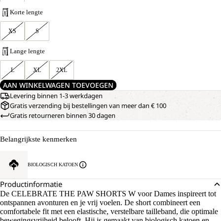
Korte lengte
XS
S
Lange lengte
L
XL
2XL
AAN WINKELWAGEN TOEVOEGEN
Levering binnen 1-3 werkdagen
Gratis verzending bij bestellingen van meer dan € 100
Gratis retourneren binnen 30 dagen
Belangrijkste kenmerken
BIOLOGISCH KATOEN
Productinformatie
De CELEBRATE THE PAW SHORTS W voor Dames inspireert tot
ontspannen avonturen en je vrij voelen. De short combineert een
comfortabele fit met een elastische, verstelbare tailleband, die optimale
bewegingsvrijheid belooft. Hij is gemaakt van biologisch katoen en