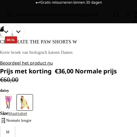
Gratis retourneren binnen 30 dagen
To
Dames
Heren
Kinderen
Uitrusting
Ontdek
a
wi
/
02
AFBEELDING
AFBEELDING
ONS
ONS
LIFESTYLE
MODEL
MODEL
OPENEN
OPENEN
DEAL
CELEBRATE THE PAW SHORTS W
IS
IS
IN
IN
170
170
VOLLEDIG
VOLLEDIG
Korte broek van biologisch katoen Dames
CM
CM
SCHERM
SCHERM
LANG
LANG
Beoordeel het product nu
EN
EN
DRAAGT
DRAAGT
Prijs met korting
€36,00
Normale prijs
MAAT
MAAT
€60,00
M
M
daisy
Size
Maattabel
Normale lengte
M