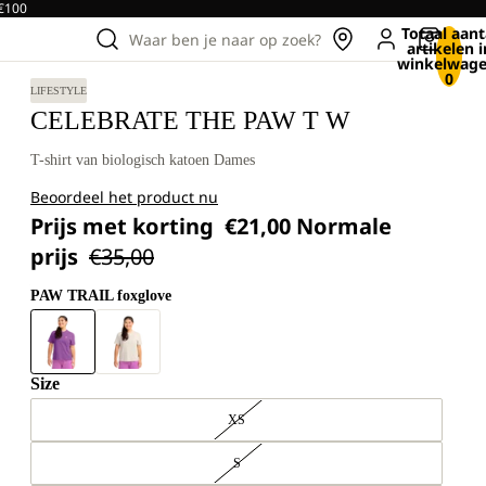
 €100
Totaal aant
Waar ben je naar op zoek?
artikelen i
winkelwage
0
LIFESTYLE
CELEBRATE THE PAW T W
T-shirt van biologisch katoen Dames
Beoordeel het product nu
Prijs met korting
€21,00
Normale
prijs
€35,00
PAW TRAIL foxglove
Size
XS
S