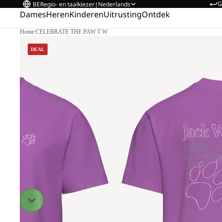
G
BE
Regio- en taalkiezer
|
Nederlands
Dames
Heren
Kinderen
Uitrusting
Ontdek
Home
/
CELEBRATE THE PAW T W
DEAL