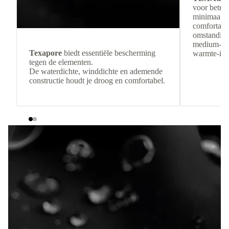
voor betro
minimaal g
comfortabel
omstandigh
medium-loft
Texapore
biedt essentiële bescherming
warmte-isol
tegen de elementen.
De waterdichte, winddichte en ademende
constructie houdt je droog en comfortabel.