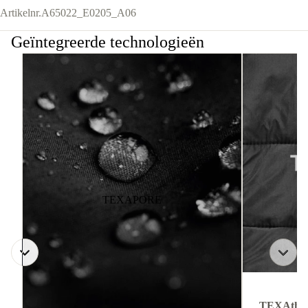
Artikelnr.
A65022_E0205_A06
Geïntegreerde technologieën
TEXAPORE
TEXAthe