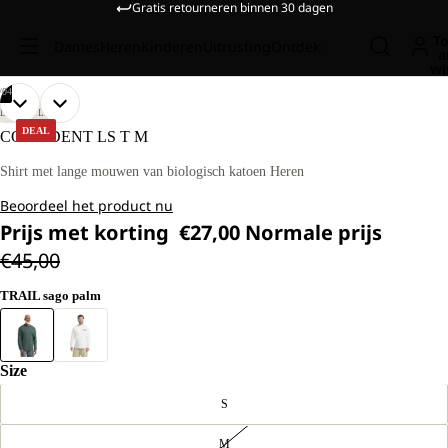
Gratis retourneren binnen 30 dagen
To
Dames
Heren
Kinderen
Uitrusting
Ontdek
a
wi
/
04
AFBEELDING
AFBEELDING
AFBEELDING
AFBEELDING
ONS
ONS
LIFESTYLE
MODEL
MODEL
OPENEN
OPENEN
OPENEN
OPENEN
DEAL
CONFIDENT LS T M
IS
IS
IN
IN
IN
IN
181
181
VOLLEDIG
VOLLEDIG
VOLLEDIG
VOLLEDIG
Shirt met lange mouwen van biologisch katoen Heren
CM
CM
SCHERM
SCHERM
SCHERM
SCHERM
LANG
LANG
Beoordeel het product nu
EN
EN
DRAAGT
DRAAGT
Prijs met korting
€27,00
Normale prijs
MAAT
MAAT
€45,00
L
L
TRAIL sago palm
Size
S
M