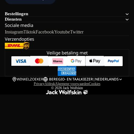
Bestellingen
Diensten
Sociale media
Instagram
Tiktok
Facebook
Youtube
Twitter
Verzendopties
Veilige betaling met
WINKELZOEKER
BE
REGIO- EN TAALKIEZER
|
NEDERLANDS
Privacy
Afdruk
Algemene voorwaarden
Cookies
© 2026
Jack Wolfskin