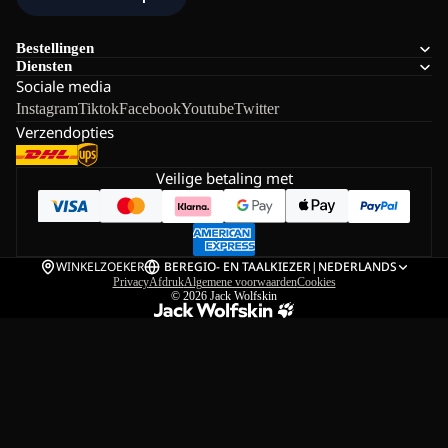
Bestellingen
Diensten
Sociale media
Instagram
Tiktok
Facebook
Youtube
Twitter
Verzendopties
Veilige betaling met
WINKELZOEKER
BE
REGIO- EN TAALKIEZER
|
NEDERLANDS
Privacy
Afdruk
Algemene voorwaarden
Cookies
© 2026
Jack Wolfskin