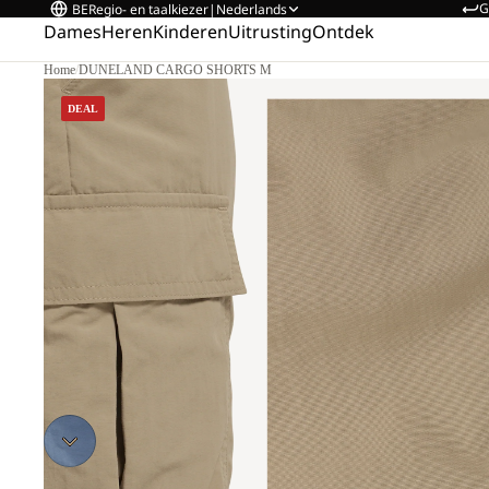
G
BE
Regio- en taalkiezer
|
Nederlands
Dames
Heren
Kinderen
Uitrusting
Ontdek
Home
/
DUNELAND CARGO SHORTS M
DEAL