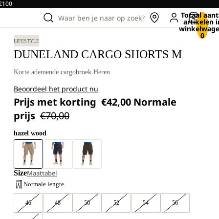
 €100
Totaal aant
Waar ben je naar op zoek?
artikelen i
winkelwage
0
LIFESTYLE
DUNELAND CARGO SHORTS M
Korte ademende cargobroek Heren
Beoordeel het product nu
Prijs met korting
€42,00
Normale
prijs
€70,00
hazel wood
Size
Maattabel
Normale lengte
46
48
50
52
54
56