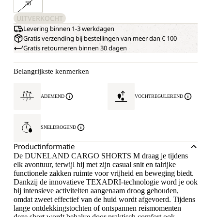
58
UITVERKOCHT
Levering binnen 1-3 werkdagen
Gratis verzending bij bestellingen van meer dan € 100
Gratis retourneren binnen 30 dagen
Belangrijkste kenmerken
ADEMEND
VOCHTREGULEREND
SNELDROGEND
Productinformatie
De DUNELAND CARGO SHORTS M draag je tijdens
elk avontuur, terwijl hij met zijn casual snit en talrijke
functionele zakken ruimte voor vrijheid en beweging biedt.
Dankzij de innovatieve TEXADRI-technologie word je ook
bij intensieve activiteiten aangenaam droog gehouden,
omdat zweet effectief van de huid wordt afgevoerd. Tijdens
lange ontdekkingstochten of ontspannen reismomenten –
deze short wordt behalve door praktisch comfort ook