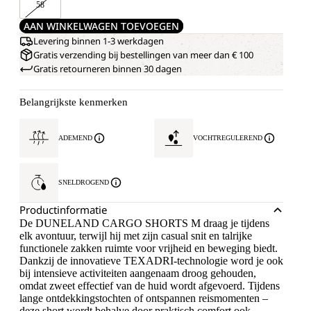
58
AAN WINKELWAGEN TOEVOEGEN
Levering binnen 1-3 werkdagen
Gratis verzending bij bestellingen van meer dan € 100
Gratis retourneren binnen 30 dagen
Belangrijkste kenmerken
ADEMEND
VOCHTREGULEREND
SNELDROGEND
Productinformatie
De DUNELAND CARGO SHORTS M draag je tijdens
elk avontuur, terwijl hij met zijn casual snit en talrijke
functionele zakken ruimte voor vrijheid en beweging biedt.
Dankzij de innovatieve TEXADRI-technologie word je ook
bij intensieve activiteiten aangenaam droog gehouden,
omdat zweet effectief van de huid wordt afgevoerd. Tijdens
lange ontdekkingstochten of ontspannen reismomenten –
deze short wordt behalve door praktisch comfort ook