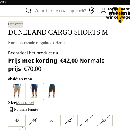
 €100
Totaal aant
Waar ben je naar op zoek?
artikelen i
winkelwage
0
LIFESTYLE
DUNELAND CARGO SHORTS M
Korte ademende cargobroek Heren
Beoordeel het product nu
Prijs met korting
€42,00
Normale
prijs
€70,00
obsidian moss
Size
Maattabel
Normale lengte
46
48
50
52
54
56