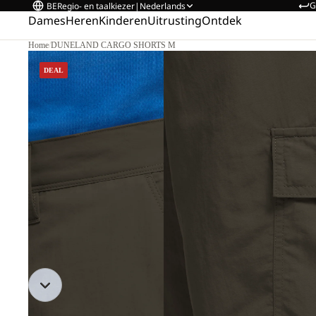
G
BE
Regio- en taalkiezer
|
Nederlands
Dames
Heren
Kinderen
Uitrusting
Ontdek
Home
/
DUNELAND CARGO SHORTS M
DEAL