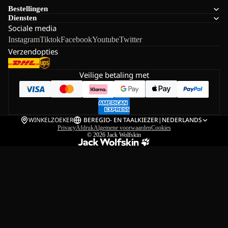
Bestellingen
Diensten
Sociale media
Instagram
Tiktok
Facebook
Youtube
Twitter
Verzendopties
Veilige betaling met
WINKELZOEKER
BE
REGIO- EN TAALKIEZER
|
NEDERLANDS
Privacy
Afdruk
Algemene voorwaarden
Cookies
© 2026
Jack Wolfskin