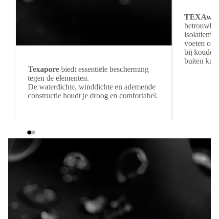
TEXAwa
betrouwbar
isolatiemat
voeten com
bij koude 
buiten kunt
Texapore
biedt essentiële bescherming
tegen de elementen.
De waterdichte, winddichte en ademende
constructie houdt je droog en comfortabel.