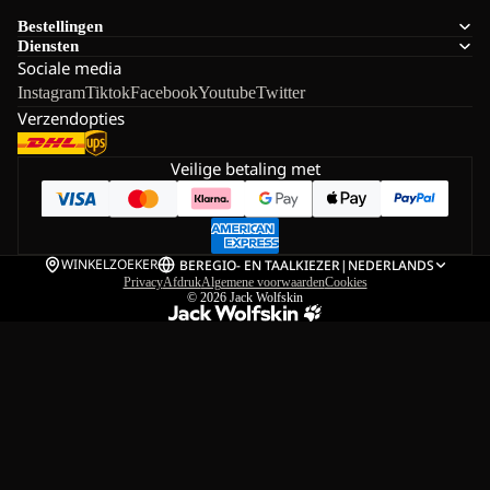
Bestellingen
Diensten
Sociale media
Instagram
Tiktok
Facebook
Youtube
Twitter
Verzendopties
Veilige betaling met
WINKELZOEKER
BE
REGIO- EN TAALKIEZER
|
NEDERLANDS
Privacy
Afdruk
Algemene voorwaarden
Cookies
© 2026
Jack Wolfskin