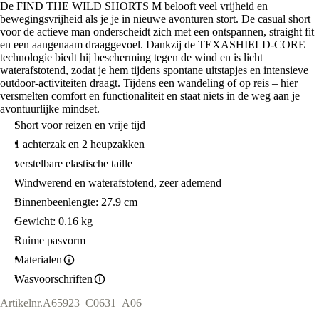
De FIND THE WILD SHORTS M belooft veel vrijheid en
bewegingsvrijheid als je je in nieuwe avonturen stort. De casual short
voor de actieve man onderscheidt zich met een ontspannen, straight fit
en een aangenaam draaggevoel. Dankzij de TEXASHIELD-CORE
technologie biedt hij bescherming tegen de wind en is licht
waterafstotend, zodat je hem tijdens spontane uitstapjes en intensieve
outdoor-activiteiten draagt. Tijdens een wandeling of op reis – hier
versmelten comfort en functionaliteit en staat niets in de weg aan je
avontuurlijke mindset.
Short voor reizen en vrije tijd
1 achterzak en 2 heupzakken
verstelbare elastische taille
Windwerend en waterafstotend, zeer ademend
Binnenbeenlengte: 27.9 cm
Gewicht: 0.16 kg
Ruime pasvorm
Materialen
Wasvoorschriften
Artikelnr.
A65923_C0631_A06