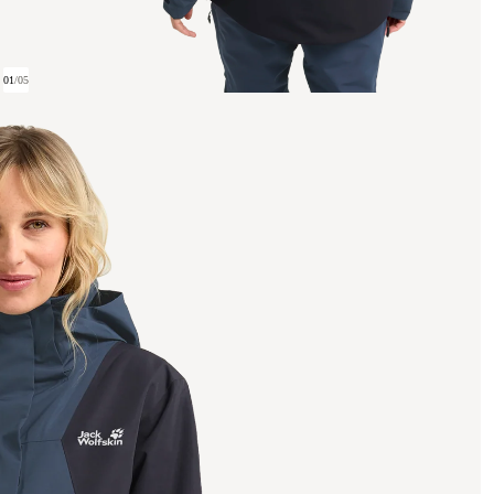
01
/
05