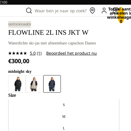
 €100
Totaal aant
Waar ben je naar op zoek?
artikelen i
winkelwage
0
SKITOURS
SKIËN
FLOWLINE 2L INS JKT W
Waterdichte ski-jas met afneembare capuchon Dames
5.0
(1)
Beoordeel het product nu
Lees
€300,00
1
beoordeling.
Dezelfde
midnight sky
paginalink.
Size
S
M
L