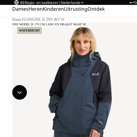
G
BE
Regio- en taalkiezer
|
Nederlands
Dames
Heren
Kinderen
Uitrusting
Ontdek
Home
/
FLOWLINE 2L INS JKT W
ONS MODEL IS 170 CM LANG EN DRAAGT MAAT M.
WATERDICHT