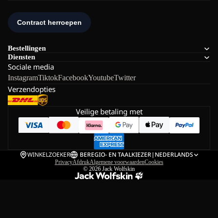
Bestellingen
Diensten
Sociale media
Instagram
Tiktok
Facebook
Youtube
Twitter
Verzendopties
Veilige betaling met
WINKELZOEKER
BE
REGIO- EN TAALKIEZER
|
NEDERLANDS
Privacy
Afdruk
Algemene voorwaarden
Cookies
© 2026
Jack Wolfskin