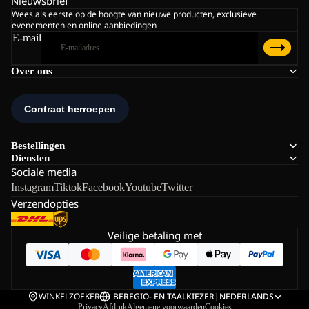
Nieuwsbrief
Wees als eerste op de hoogte van nieuwe producten, exclusieve
evenementen en online aanbiedingen
E-mail
Over ons
Bestellingen
Diensten
Sociale media
Instagram
Tiktok
Facebook
Youtube
Twitter
Verzendopties
Veilige betaling met
WINKELZOEKER
BE
REGIO- EN TAALKIEZER
|
NEDERLANDS
Privacy
Afdruk
Algemene voorwaarden
Cookies