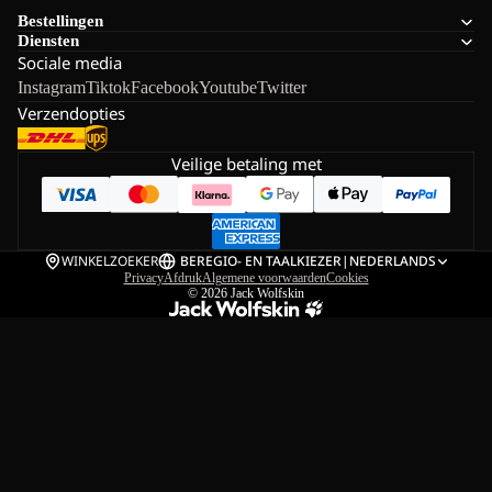
Bestellingen
Diensten
Sociale media
Instagram
Tiktok
Facebook
Youtube
Twitter
Verzendopties
Veilige betaling met
WINKELZOEKER
BE
REGIO- EN TAALKIEZER
|
NEDERLANDS
Privacy
Afdruk
Algemene voorwaarden
Cookies
© 2026
Jack Wolfskin