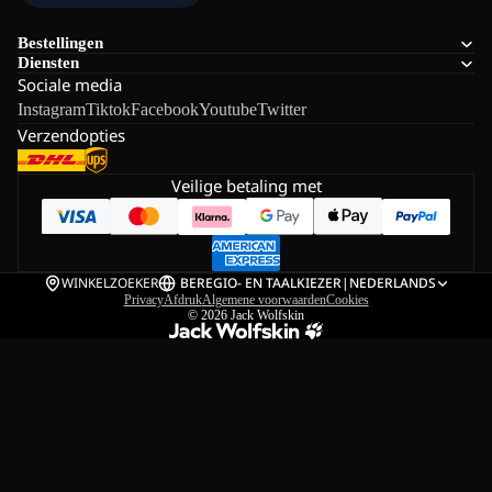
Bestellingen
Diensten
Sociale media
Instagram
Tiktok
Facebook
Youtube
Twitter
Verzendopties
Veilige betaling met
WINKELZOEKER
BE
REGIO- EN TAALKIEZER
|
NEDERLANDS
Privacy
Afdruk
Algemene voorwaarden
Cookies
© 2026
Jack Wolfskin