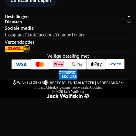
Bestellingen
Diensten
Sociale media
Instagram
Tiktok
Facebook
Youtube
Twitter
Verzendopties
Veilige betaling met
WINKELZOEKER
BE
REGIO- EN TAALKIEZER
|
NEDERLANDS
Privacy
Afdruk
Algemene voorwaarden
Cookies
© 2026
Jack Wolfskin