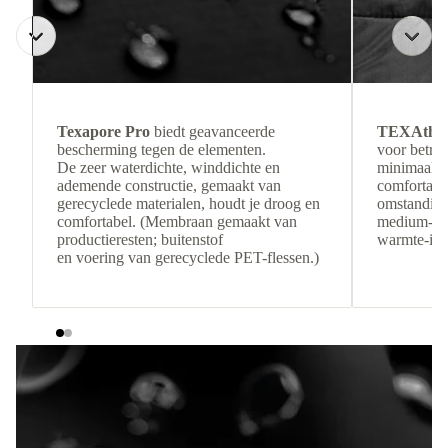
Texapore Pro
biedt geavanceerde
TEXAthe
bescherming tegen de elementen.
voor betro
De zeer waterdichte, winddichte en
minimaal g
ademende constructie, gemaakt van
comfortabel
gerecyclede materialen, houdt je droog en
omstandigh
comfortabel. (Membraan gemaakt van
medium-loft
productieresten; buitenstof
warmte-isol
en voering van gerecyclede PET-flessen.)