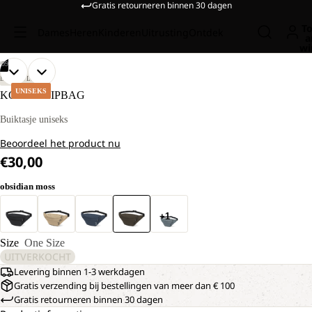
Gratis retourneren binnen 30 dagen
To
Dames
Heren
Kinderen
Uitrusting
Ontdek
a
wi
/
09
AFBEELDING
AFBEELDING
AFBEELDING
AFBEELDING
AFBEELDING
AFBEELDING
AFBEELDING
AFBEELDING
AFBEELDING
LIFESTYLE
OPENEN
OPENEN
OPENEN
OPENEN
OPENEN
OPENEN
OPENEN
OPENEN
OPENEN
UNISEKS
KONYA HIPBAG
IN
IN
IN
IN
IN
IN
IN
IN
IN
VOLLEDIG
VOLLEDIG
VOLLEDIG
VOLLEDIG
VOLLEDIG
VOLLEDIG
VOLLEDIG
VOLLEDIG
VOLLEDIG
Buiktasje uniseks
SCHERM
SCHERM
SCHERM
SCHERM
SCHERM
SCHERM
SCHERM
SCHERM
SCHERM
Beoordeel het product nu
€30,00
obsidian moss
+1
Size
One Size
UITVERKOCHT
Levering binnen 1-3 werkdagen
Gratis verzending bij bestellingen van meer dan € 100
Gratis retourneren binnen 30 dagen