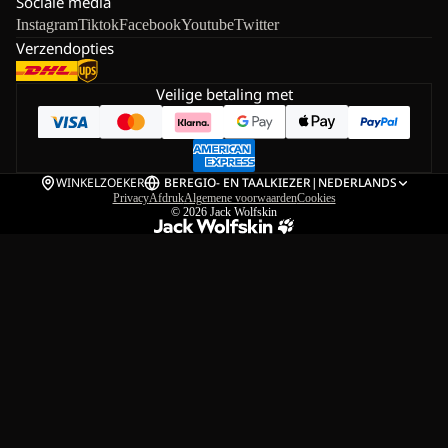
Sociale media
Instagram
Tiktok
Facebook
Youtube
Twitter
Verzendopties
Veilige betaling met
WINKELZOEKER
BE
REGIO- EN TAALKIEZER
|
NEDERLANDS
Privacy
Afdruk
Algemene voorwaarden
Cookies
© 2026
Jack Wolfskin