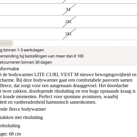
XL
2XL
3XL
KOCHT
ng binnen 1-3 werkdagen
verzending bij bestellingen van meer dan € 100
 retourneren binnen 30 dagen
nformatie
et de bodywarmer LITE CURL VEST M nieuwe bewegingsvrijheid en
e charme. Bij deze bodywarmer gaat een comfortabele pasvorm samen
 fleece, dat zorgt voor een aangenaam draaggevoel. Het doordachte
t twee zakken, doorlopende ritssluiting en een hoge opstaande kraag is
or koude momenten. Perfect voor spontane avonturen, waarbij
liteit en vastberadenheid harmonisch samenkomen.
nde fleece bodywarmer
zakken met ritssluiting
itssluiting
gte: 68 cm