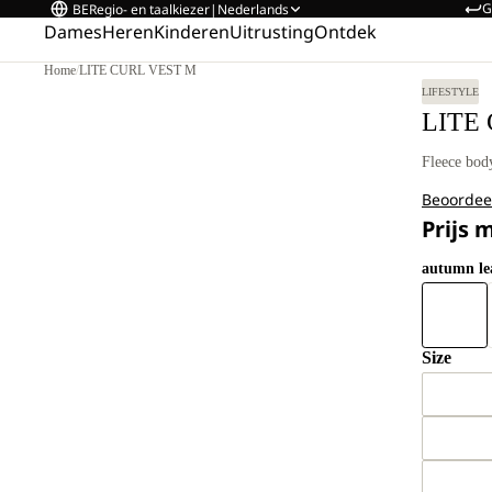
G
BE
Regio- en taalkiezer
|
Nederlands
Dames
Heren
Kinderen
Uitrusting
Ontdek
Home
/
LITE CURL VEST M
LIFESTYLE
LITE
Fleece bo
Beoordee
Prijs 
autumn le
Size