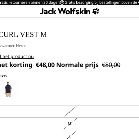
ratis retourneren binnen 30 dagen
Gratis bezorging bij bestellingen boven de
 CURL VEST M
dywarmer Heren
l het product nu
met korting
€48,00
Normale prijs
€80,00
aves
S
M
L