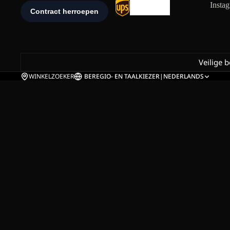
Insta
Veilige 
WINKELZOEKER
BE
REGIO- EN TAALKIEZER
|
NEDERLANDS