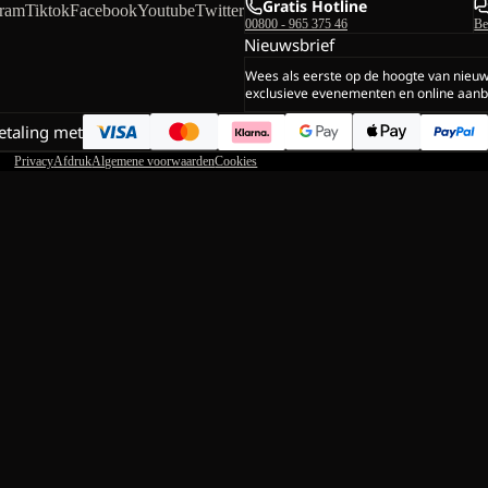
Gratis Hotline
gram
Tiktok
Facebook
Youtube
Twitter
00800 - 965 375 46
Be
Nieuwsbrief
Wees als eerste op de hoogte van nieu
exclusieve evenementen en online aanb
betaling met
Privacy
Afdruk
Algemene voorwaarden
Cookies