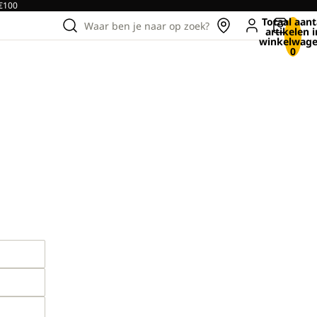
 €100
Totaal aant
Waar ben je naar op zoek?
artikelen i
winkelwage
0