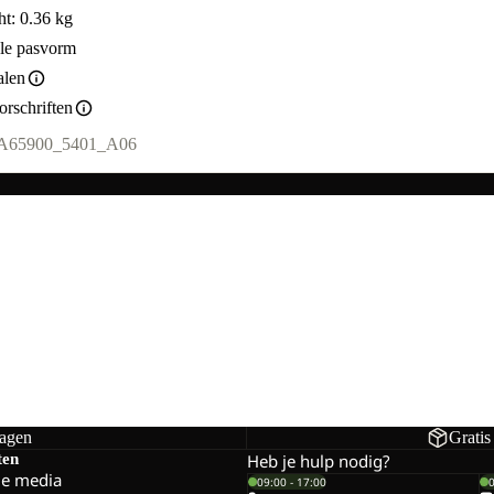
t: 0.36 kg
le pasvorm
alen
rschriften
A65900_5401_A06
dagen
Gratis
ten
Heb je hulp nodig?
le media
09:00 - 17:00