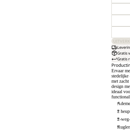
UITVER
Leveri
Gratis 
Gratis
Producti
Ervaar m
stedelijk
met zacht
design me
ideaal vo
functiona
Ademe
2 heup
2-weg-r
Ruglen