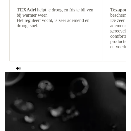
TEXAdri
helpt je droog en fris te blijven
Texapore 
bij warmer weer.
beschermin
Het reguleert vocht, is zeer ademend en
De zeer wa
droogt snel.
ademende c
gerecyclede
comfortabe
productiere
en voering