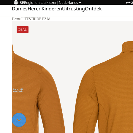
G
BE
Regio- en taalkiezer
|
Nederlands
Dames
Heren
Kinderen
Uitrusting
Ontdek
Home
/
LITESTRIDE FZ M
DEAL