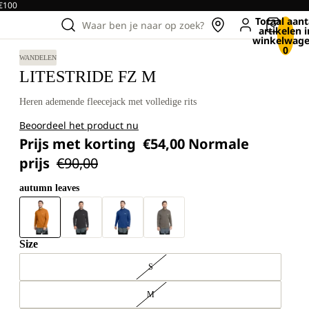
 €100
Totaal aant
Waar ben je naar op zoek?
artikelen i
winkelwage
0
WANDELEN
LITESTRIDE FZ M
Heren ademende fleecejack met volledige rits
Beoordeel het product nu
Prijs met korting
€54,00
Normale
prijs
€90,00
autumn leaves
Size
S
M