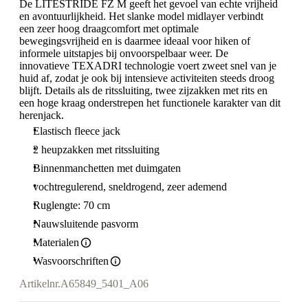
De LITESTRIDE FZ M geeft het gevoel van echte vrijheid
en avontuurlijkheid. Het slanke model midlayer verbindt
een zeer hoog draagcomfort met optimale
bewegingsvrijheid en is daarmee ideaal voor hiken of
informele uitstapjes bij onvoorspelbaar weer. De
innovatieve TEXADRI technologie voert zweet snel van je
huid af, zodat je ook bij intensieve activiteiten steeds droog
blijft. Details als de ritssluiting, twee zijzakken met rits en
een hoge kraag onderstrepen het functionele karakter van dit
herenjack.
Elastisch fleece jack
2 heupzakken met ritssluiting
Binnenmanchetten met duimgaten
vochtregulerend, sneldrogend, zeer ademend
Ruglengte: 70 cm
Nauwsluitende pasvorm
Materialen
Wasvoorschriften
Artikelnr.
A65849_5401_A06