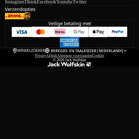
Instagram
Tiktok
Facebook
Youtube
Twitter
Verzendopties
Veilige betaling met
WINKELZOEKER
BE
REGIO- EN TAALKIEZER
|
NEDERLANDS
Privacy
Afdruk
Algemene voorwaarden
Cookies
© 2026
Jack Wolfskin