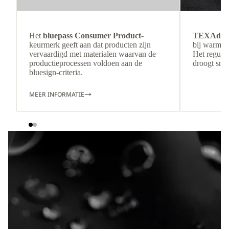
Het
bluepass Consumer Product
-
TEXAdri
keurmerk geeft aan dat producten zijn
bij warmer
vervaardigd met materialen waarvan de
Het regulee
productieprocessen voldoen aan de
droogt snel
bluesign-criteria.
MEER INFORMATIE