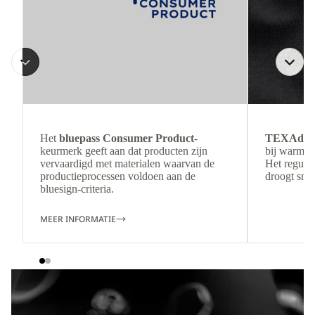
Het
bluepass Consumer Product
-
TEXAdri
keurmerk geeft aan dat producten zijn
bij warmer
vervaardigd met materialen waarvan de
Het regulee
productieprocessen voldoen aan de
droogt snel
bluesign-criteria.
MEER INFORMATIE