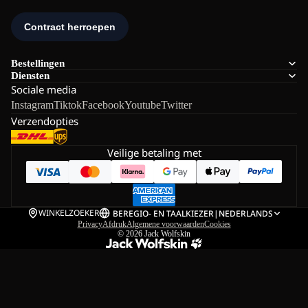
Bestellingen
Diensten
Sociale media
Instagram
Tiktok
Facebook
Youtube
Twitter
Verzendopties
Veilige betaling met
WINKELZOEKER
BE
REGIO- EN TAALKIEZER
|
NEDERLANDS
Privacy
Afdruk
Algemene voorwaarden
Cookies
© 2026
Jack Wolfskin