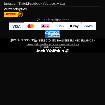
Instagram
Tiktok
Facebook
Youtube
Twitter
Verzendopties
Veilige betaling met
WINKELZOEKER
BE
REGIO- EN TAALKIEZER
|
NEDERLANDS
Privacy
Afdruk
Algemene voorwaarden
Cookies
© 2026
Jack Wolfskin