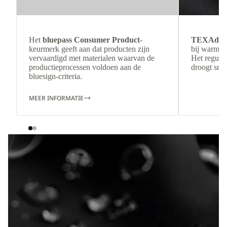
Het
bluepass Consumer Product
-
TEXAdri
keurmerk geeft aan dat producten zijn
bij warmer
vervaardigd met materialen waarvan de
Het regulee
productieprocessen voldoen aan de
droogt snel
bluesign-criteria.
MEER INFORMATIE