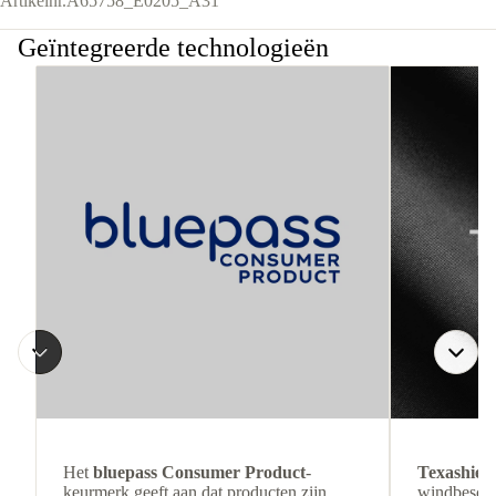
Artikelnr.
A65758_E0205_A31
Geïntegreerde technologieën
Het
bluepass Consumer Product
-
Texashiel
keurmerk geeft aan dat producten zijn
windbesche