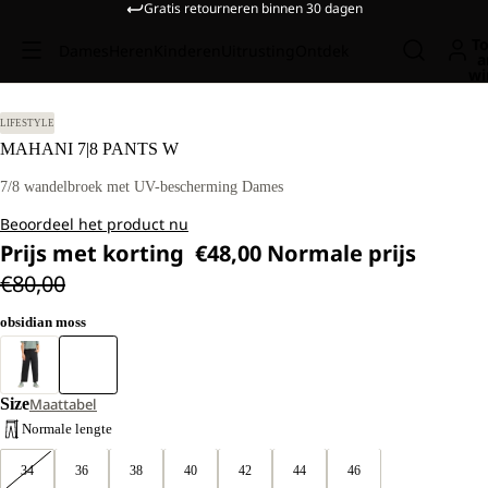
Gratis retourneren binnen 30 dagen
To
Dames
Heren
Kinderen
Uitrusting
Ontdek
a
wi
LIFESTYLE
MAHANI 7|8 PANTS W
7/8 wandelbroek met UV-bescherming Dames
Beoordeel het product nu
Prijs met korting
€48,00
Normale prijs
€80,00
obsidian moss
Size
Maattabel
Normale lengte
34
36
38
40
42
44
46