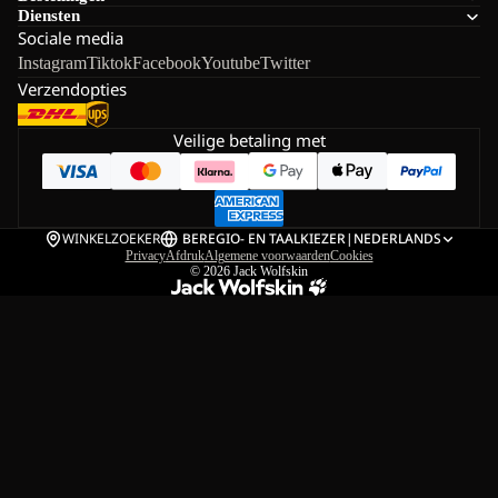
Diensten
Sociale media
Instagram
Tiktok
Facebook
Youtube
Twitter
Verzendopties
Veilige betaling met
WINKELZOEKER
BE
REGIO- EN TAALKIEZER
|
NEDERLANDS
Privacy
Afdruk
Algemene voorwaarden
Cookies
© 2026
Jack Wolfskin