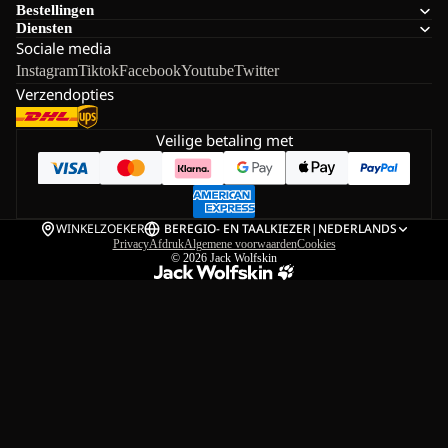
Bestellingen
Diensten
Sociale media
Instagram
Tiktok
Facebook
Youtube
Twitter
Verzendopties
Veilige betaling met
WINKELZOEKER
BE
REGIO- EN TAALKIEZER
|
NEDERLANDS
Privacy
Afdruk
Algemene voorwaarden
Cookies
© 2026
Jack Wolfskin