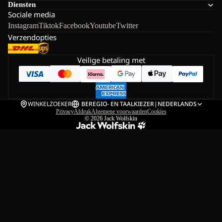
Diensten
Sociale media
Instagram
Tiktok
Facebook
Youtube
Twitter
Verzendopties
Veilige betaling met
WINKELZOEKER
BE
REGIO- EN TAALKIEZER
|
NEDERLANDS
Privacy
Afdruk
Algemene voorwaarden
Cookies
© 2026
Jack Wolfskin